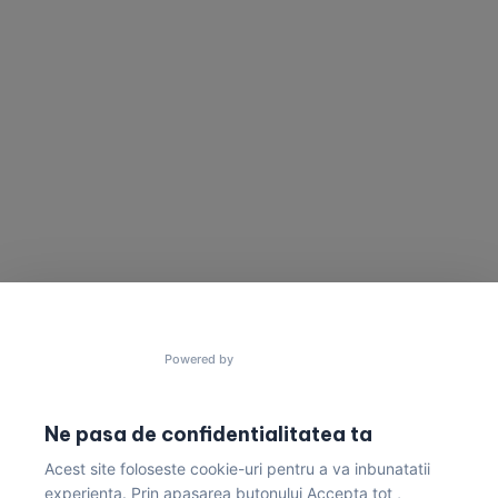
contact@gres.ro
+40 772 041 680
Powered by
Ne pasa de confidentialitatea ta
Acest site foloseste cookie-uri pentru a va inbunatatii
Politica de Confidențialitate & Condiții de Livrare
experienta. Prin apasarea butonului Accepta tot ,