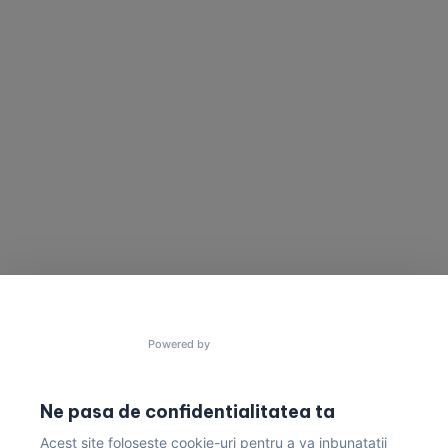
SUNA-NE
TRIMITE UN MESAJ
Vrei să cooperam
Ai un proiect în minte?
pentru a construi
Trimite un mesaj acum!
lucruri uimitoare?
contact@gres.ro
+40 772 041 680
Powered by
Ne pasa de confidentialitatea ta
Acest site foloseste cookie-uri pentru a va inbunatatii