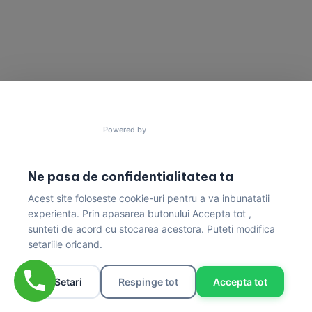
Powered by
Ne pasa de confidentialitatea ta
Acest site foloseste cookie-uri pentru a va inbunatatii
Politica de Confidențialitate & Condiții de Livrare
experienta. Prin apasarea butonului Accepta tot ,
sunteti de acord cu stocarea acestora. Puteti modifica
setariile oricand.
/* === FILTER-CIRCLES-V2 (cerculete magazin,
Setari
Respinge tot
Accepta tot
rebuild fara Elementor; imagini temporare de pe live
- de revizuit) === */