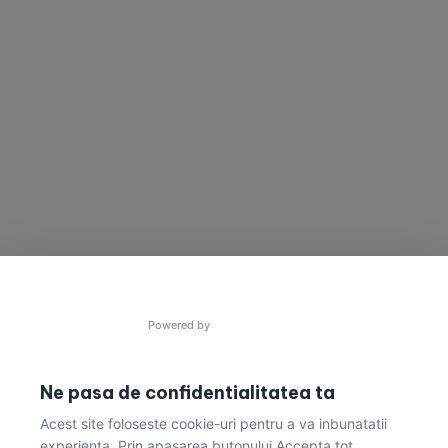
lucruri uimitoare?
contact@gres.ro
+40 772 041 680
Powered by
Ne pasa de confidentialitatea ta
Acest site foloseste cookie-uri pentru a va inbunatatii
Politica de Confidențialitate & Condiții de Livrare
experienta. Prin apasarea butonului Accepta tot ,