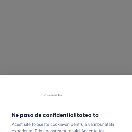
SUNA-NE
TRIMITE UN MESAJ
Vrei să cooperam
Ai un proiect în minte?
pentru a construi
Trimite un mesaj acum!
lucruri uimitoare?
contact@gres.ro
+40 772 041 680
Powered by
Ne pasa de confidentialitatea ta
Acest site foloseste cookie-uri pentru a va inbunatatii
Politica de Confidențialitate & Condiții de Livrare
experienta. Prin apasarea butonului Accepta tot ,