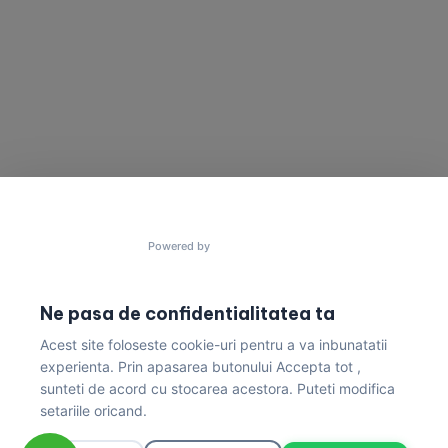
Vrei să cooperam
Ai un proiect în minte?
pentru a construi
Trimite un mesaj acum!
lucruri uimitoare?
contact@gres.ro
+40 772 041 680
Powered by
Ne pasa de confidentialitatea ta
Acest site foloseste cookie-uri pentru a va inbunatatii
Politica de Confidențialitate & Condiții de Livrare
experienta. Prin apasarea butonului Accepta tot ,
sunteti de acord cu stocarea acestora. Puteti modifica
setariile oricand.
/* === FILTER-CIRCLES-V2 (cerculete magazin,