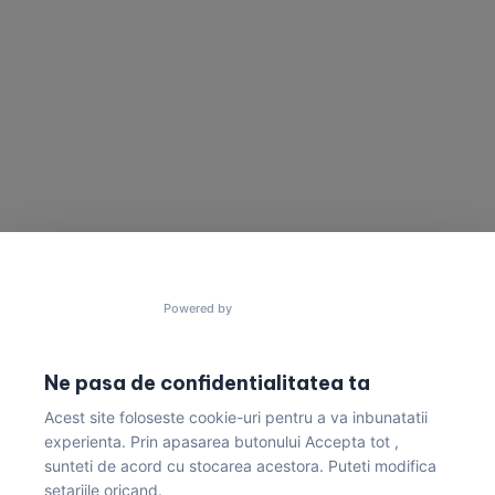
SUNA-NE
TRIMITE UN MESAJ
Vrei să cooperam
Ai un proiect în minte?
pentru a construi
Trimite un mesaj acum!
lucruri uimitoare?
contact@gres.ro
+40 772 041 680
Powered by
Ne pasa de confidentialitatea ta
Acest site foloseste cookie-uri pentru a va inbunatatii
Politica de Confidențialitate & Condiții de Livrare
experienta. Prin apasarea butonului Accepta tot ,
sunteti de acord cu stocarea acestora. Puteti modifica
setariile oricand.