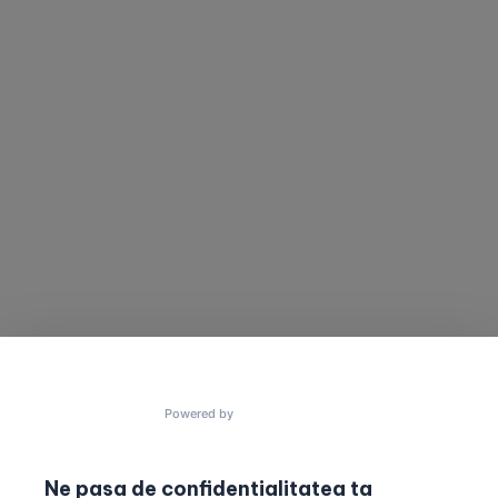
SUNA-NE
TRIMITE UN MESAJ
Vrei să cooperam
Ai un proiect în minte?
pentru a construi
Trimite un mesaj acum!
lucruri uimitoare?
contact@gres.ro
+40 772 041 680
Powered by
Ne pasa de confidentialitatea ta