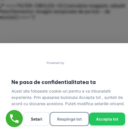
/* === FILTER-CIRCLES-V2 (cerculete magazin, rebuild
fara Elementor; imagini temporare de pe live - de
revizuit) === */
Powered by
Ne pasa de confidentialitatea ta
Acest site foloseste cookie-uri pentru a va inbunatatii
experienta. Prin apasarea butonului Accepta tot , sunteti de
acord cu stocarea acestora. Puteti modifica setariile oricand.
Setari
Respinge tot
Accepta tot