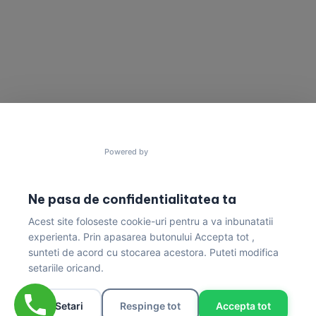
pentru a construi
Trimite un mesaj acum!
lucruri uimitoare?
contact@gres.ro
+40 772 041 680
Powered by
Ne pasa de confidentialitatea ta
Acest site foloseste cookie-uri pentru a va inbunatatii
Politica de Confidențialitate & Condiții de Livrare
experienta. Prin apasarea butonului Accepta tot ,
sunteti de acord cu stocarea acestora. Puteti modifica
setariile oricand.
/* === FILTER-CIRCLES-V2 (cerculete magazin,
rebuild fara Elementor; imagini temporare de pe live
Setari
Respinge tot
Accepta tot