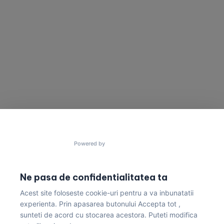
SUNA-NE
TRIMITE UN MESAJ
Vrei să cooperam
Ai un proiect în minte?
pentru a construi
Trimite un mesaj acum!
lucruri uimitoare?
contact@gres.ro
+40 772 041 680
Powered by
Ne pasa de confidentialitatea ta
Acest site foloseste cookie-uri pentru a va inbunatatii
Politica de Confidențialitate & Condiții de Livrare
experienta. Prin apasarea butonului Accepta tot ,
sunteti de acord cu stocarea acestora. Puteti modifica