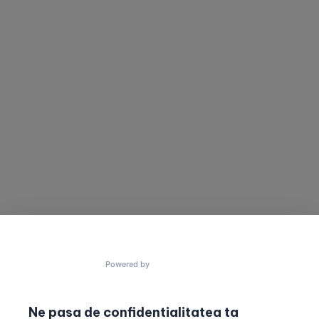
SUNA-NE
TRIMITE UN MESAJ
Vrei să cooperam
Ai un proiect în minte?
pentru a construi
Trimite un mesaj acum!
lucruri uimitoare?
contact@gres.ro
+40 772 041 680
Powered by
Ne pasa de confidentialitatea ta